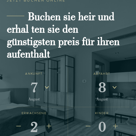
JETZT BUCHEN ONLINE
Buchen sie heir und
erhal ten sie den
günstigsten preis für ihren
aufenthalt
ANKUNFT
ABFAHRT
7
8
August
August
ERWACHSENE
KINDER
2
0