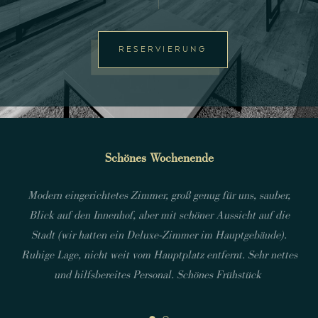
RESERVIERUNG
Sehr schönes Hotel
Schönes Wochenende
Schöne und komfortable Unterkunft in schöner, zentrumsnaher
Lage, sehr hilfsbereites Personal, kleiner Garten neben dem
Modern eingerichtetes Zimmer, groß genug für uns, sauber,
Zimmer, unglaublich vielfältiges Frühstücksangebot, es war
Blick auf den Innenhof, aber mit schöner Aussicht auf die
perfekt, wir kommen wieder und können es wärmstens
Stadt (wir hatten ein Deluxe-Zimmer im Hauptgebäude).
empfehlen:-)
Ruhige Lage, nicht weit vom Hauptplatz entfernt. Sehr nettes
und hilfsbereites Personal. Schönes Frühstück