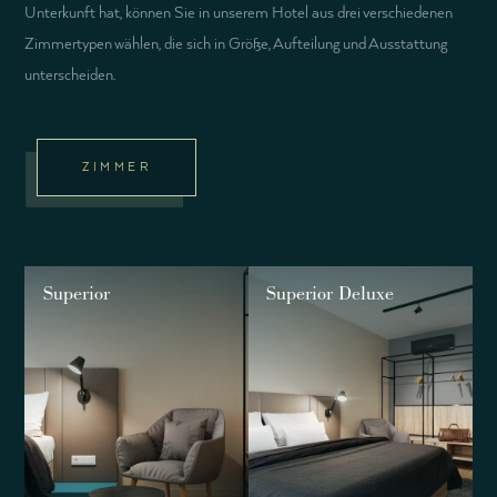
Unterkunft hat, können Sie in unserem Hotel aus drei verschiedenen
Zimmertypen wählen, die sich in Größe, Aufteilung und Ausstattung
unterscheiden.
ZIMMER
Superior
Superior Deluxe
2026
2026
2026
2026