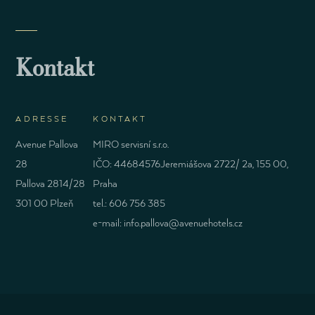
Kontakt
ADRESSE
KONTAKT
Avenue Pallova
MIRO servisní s.r.o.
28
IČO: 44684576Jeremiášova 2722/ 2a, 155 00,
Pallova 2814/28
Praha
301 00 Plzeň
tel.:
606 756 385
e-mail:
info.pallova@avenuehotels.cz