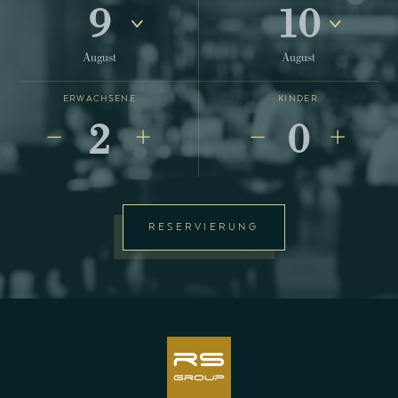
9
10
August
August
ERWACHSENE
KINDER
2
0
RESERVIERUNG