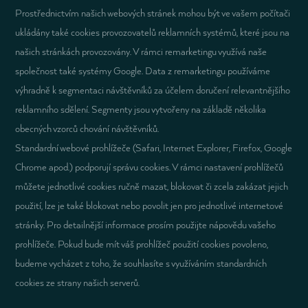
Prostřednictvím našich webových stránek mohou být ve vašem počítači
ukládány také cookies provozovatelů reklamních systémů, které jsou na
našich stránkách provozovány. V rámci remarketingu využívá naše
společnost také systémy Google. Data z remarketingu používáme
výhradně k segmentaci návštěvníků za účelem doručení relevantnějšího
reklamního sdělení. Segmenty jsou vytvořeny na základě několika
obecných vzorců chování návštěvníků.
Standardní webové prohlížeče (Safari, Internet Explorer, Firefox, Google
Chrome apod.) podporují správu cookies. V rámci nastavení prohlížečů
můžete jednotlivé cookies ručně mazat, blokovat či zcela zakázat jejich
použití, lze je také blokovat nebo povolit jen pro jednotlivé internetové
stránky. Pro detailnější informace prosím použijte nápovědu vašeho
prohlížeče. Pokud bude mít váš prohlížeč použití cookies povoleno,
budeme vycházet z toho, že souhlasíte s využíváním standardních
cookies ze strany našich serverů.