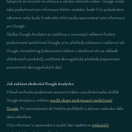
týkajících se činností na stránce a užívání internetu vůbec. Google může
také poskytnout tyto informace třetím osobám, bude-li to požadováno
zákonem nebo budu-li takovéto třetí osoby zpracovávat tyto informace
pro Google.
Služba Google Analytics je rozšířena o související reklamní funkce
poskytované společností Google, a to: přehledy zobrazení v reklamní síti
Google, remarketing (zobrazování reklam v obsahové síti na základě
zhlédnutých produktů), rozšířené demografické přehledy (reportování
anonymních demografických dat).
Jak zakázat sledování Google Analytics
Pokud nechcete poskytovat anonymní data o používání webu službě
Google Analytics, můžete
použít plugin poskytovaný společností
Google
. Po nainstalování do Vašeho prohlížeče a aktivaci nebudou dále
data odesílána.
Více informací o zpracování a využití dat najdete ve
smluvních