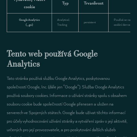
Typ
Trvanlivost
cookie
Google Analytics
Analytical,
Používá se na rozli
persistent
(_ga)
Tracking
zaslání dat na Googl
Tento web používá Google
Analytics
Tato stránka používá službu Google Analytics, poskytovanou
společností Google, Inc. (dále jen "Google"). Služba Google Analytics
používá soubory cookies. Informace o užívání stránky spolu s obsahem
souboru cookie bude společností Google přenesen a uložen na
serverech ve Spojených státech. Google bude užívat těchto informací
pro účely vyhodnocování užívání stránky a vytváření zpráv o její aktivitě,
určených pro její provozovatele, a pro poskytování dalších služeb