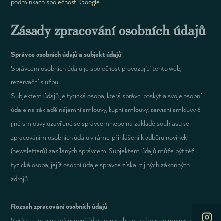
podmínkách společnosti Google
.
Zásady zpracování osobních údajů
Správce osobních údajů a subjekt údajů
Správcem osobních údajů je společnost provozující tento web,
rezervační službu.
Subjektem údajů je fyzická osoba, která správci poskytla svoje osobní
údaje na základě nájemní smlouvy, kupní smlouvy, servisní smlouvy či
2026
2026
jiné smlouvy uzavřené se správcem nebo na základě souhlasu se
PO
PO
ÚT
ÚT
ST
ST
ČT
ČT
PÁ
PÁ
SO
SO
NE
NE
zpracováním osobních údajů v rámci přihlášení k odběru novinek
(newsletterů) zasílaných správcem. Subjektem údajů může být též
27
27
28
28
29
29
30
30
31
31
1
1
2
2
fyzická osoba, jejíž osobní údaje správce získal z jiných zákonných
3
3
4
4
5
5
6
6
7
7
8
8
9
9
zdrojů.
10
10
11
11
12
12
13
13
14
14
15
15
16
16
Rozsah zpracování osobních údajů
17
17
18
18
19
19
20
20
21
21
22
22
23
23
Správce zpracovává osobní údaje v rozsahu, v jakém jsou mu poskytnuty