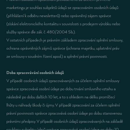
marketingu je souhlas subjektů údajů se zpracováním osobních údajů
(přihlášení k odběru newsletterů) nebo oprávněný zájem správce
(získání elektronického kontaktu v souvislosti s prodejem výrobku nebo
služby správce dle zák. č. 480/2004 Sb.).
V ostatních případech je právním základem zpracování splnění smlouvy,
ochrana oprávněných zájmů správce (ochrana majetku, uplatnění práv
ze smlouvy v soudním řízení apod.) a splnění právní povinnosti.
Doba zpracovávání osobních údajů
V případě osobních údajů zpracovávaných za účelem splnění smlouvy
správce zpracovává osobní údaje po dobu trvání smluvního vztahu a
následně po dobu dalších 10 let, a to s ohledem na délku promlčecí
lhůty u náhrady škody či újmy. V případě zpracování za účelem splnění
právní povinnosti správce zpracovává osobní údaje po dobu stanovenou
právními předpisy. V případě osobních údajů zpracovávaných na základě
souhlasu subjektu údajů správce zpracovává osobní údaje po dobu 10