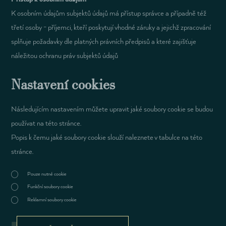
K osobním údajům subjektů údajů má přístup správce a případně též
třetí osoby - příjemci, kteří poskytují vhodné záruky a jejichž zpracování
splňuje požadavky dle platných právních předpisů a které zajišťuje
náležitou ochranu práv subjektů údajů
Nastavení cookies
Následujícím nastavením můžete upravit jaké soubory cookie se budou
používat na této stránce.
Popis k čemu jaké soubory cookie slouží naleznete v tabulce na této
stránce.
Pouze nutné cookie
Funkční soubory cookie
Reklamní soubory cookie