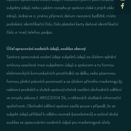
24
24
25
25
26
26
27
27
28
28
29
29
30
30
subjekty údajů, nebo v jakém rozsahu je správce získá z jiných zákonných
zdrojů. Jedná se o: jméno, příjmení, datum narození, bydliště, místo
31
31
1
1
2
2
3
3
4
4
5
5
6
6
podnikání, identifikační číslo, číslo platební karty daňové identifikační
číslo, e-mail, telefon, podpis.
Účel zpracování osobních údajů, souhlas obecný
Správce zpracovává osobní údaje subjektů údajů za účelem splnění
smlouvy uzavřené mezi subjektem údajů a správcem a to formou
elektronických komunikačních prostředků na dálku, nebo písemnou
formou, plnění právních povinností a za účelem přímého marketingu (tj.
nabízení produktů a služeb správce) včetně zasílání obchodních sdělení
ve smyslu zákona č. 480/2004 Sb., o některých službách informační
společnosti. Obchodní sdělení správce zasílá pouze v případě, že se
subjekt údajů přihlásil k odběru novinek (newsletterů) a vyslovil druhý
souhlas se zpracováním osobních údjaů pro marketingové účely.