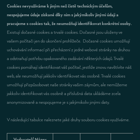
Cookies nevyužíváme k jiným než čistě technickým účelům,
nespojujeme údaje získané díky nim s jakýmikoliv jinými údaji a
pracujeme s cookies tak, že neumožňují identifikovat konkrétní osoby.
Existují dočasné cookies a trvalé cookies. Dočasné jsou uloženy ve
vašem počítači jen do ukončení prohlížeče. Dočasné cookies umožňují
uchovávání informací při přecházení z jedné webové stránky na druhou
a odstraňují potřebu opakovaného zadávání některých údajů. Trvalé
cookies pomáhají identifikovat váš počítač, jestliže znovu navštívíte náš
web, ale neumožňují jakkoliv identifikovat vás osobně. Trvalé cookies
umožňují přizpůsobovat naše stránky vašim zájmům, ale nemůžeme
jakkoliv identifikovat vás osobně a příslušná data ukládáme zcela
anonymizovaně a nespojujeme je s jakýmikoliv jinými daty.
V následující tabulce naleznete jaké druhy souboru cookies využíváme.
Vydavatel/ Název