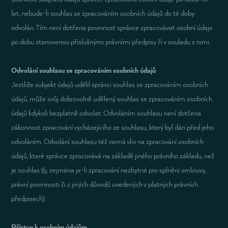
let, nebude-li souhlas se zpracováním osobních údajů do té doby
odvolán. Tím není dotčena povinnost správce zpracovávat osobní údaje
po dobu stanovenou příslušnými právními předpisy či v souladu s nimi.
Odvolání souhlasu se zpracováním osobních údajů
Jestliže subjekt údajů udělil správci souhlas se zpracováním osobních
údajů, může svůj dobrovolně udělený souhlas se zpracováním osobních
údajů kdykoli bezplatně odvolat. Odvoláním souhlasu není dotčena
zákonnost zpracování vycházejícího ze souhlasu, který byl dán před jeho
odvoláním. Odvolání souhlasu též nemá vliv na zpracování osobních
údajů, které správce zpracovává na základě jiného právního základu, než
je souhlas (tj. zejména je-li zpracování nezbytné pro splnění smlouvy,
právní povinnosti či z jiných důvodů uvedených v platných právních
předpisech).
Přístup k osobním údajům