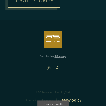
ULOŽIT PŘEDVOLBY
člen skupiny
RS group
© 2026 Avenue Hotels (Abril)
Designed and Developed by: